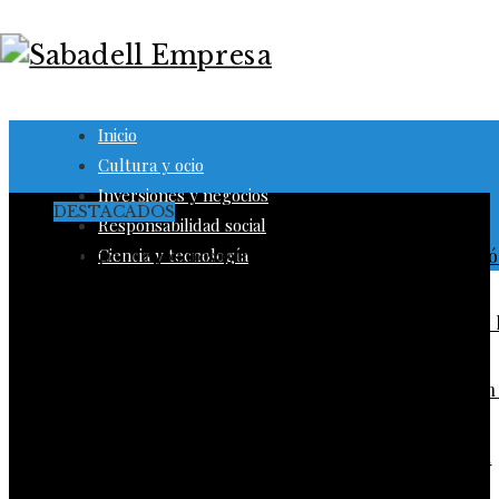
Inicio
Cultura y ocio
Inversiones y negocios
DESTACADOS
Responsabilidad social
El papel de los desastres industriales en la evoluci
Ciencia y tecnología
de la regulación ambiental
Trinidad y Tobago: desafíos sociales y laborales en 
industria energética
La quiebra de más de 9.000 bancos y su impacto en 
regulación bancaria
La importancia de la estabilidad de precios para el
crecimiento económico en Egipto