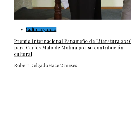
Cultura y ocio
Premio Internacional Panameño de Literatura 202
para Carlos Malo de Molina por su contribución
cultural
Robert Delgado
Hace 2 meses
Tendencias
El papel de los desastres industriales en la evolu
de la regulación ambiental
Trinidad y Tobago: desafíos sociales y laborales
la industria energética