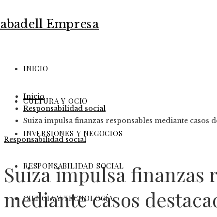
INICIO
Inicio
CULTURA Y OCIO
Responsabilidad social
Suiza impulsa finanzas responsables mediante casos d
INVERSIONES Y NEGOCIOS
Responsabilidad social
RESPONSABILIDAD SOCIAL
Suiza impulsa finanzas 
mediante casos destaca
CIENCIA Y TECNOLOGÍA