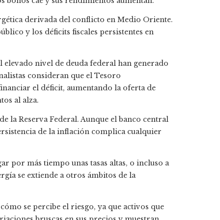
os bonos cae y sus rendimientos aumentan.
rgética derivada del conflicto en Medio Oriente.
ico y los déficits fiscales persistentes en
l elevado nivel de deuda federal han generado
analistas consideran que el Tesoro
nanciar el déficit, aumentando la oferta de
os al alza.
de la Reserva Federal. Aunque el banco central
ersistencia de la inflación complica cualquier
r por más tiempo unas tasas altas, o incluso a
gía se extiende a otros ámbitos de la
ómo se percibe el riesgo, ya que activos que
riaciones bruscas en sus precios y muestran