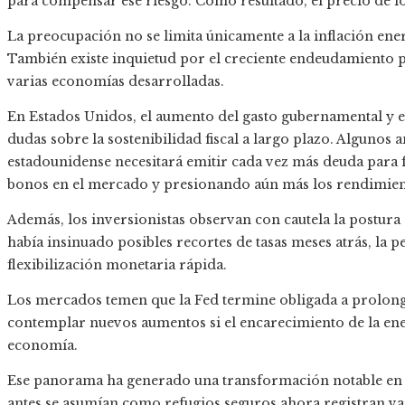
para compensar ese riesgo. Como resultado, el precio de l
La preocupación no se limita únicamente a la inflación ene
También existe inquietud por el creciente endeudamiento públ
varias economías desarrolladas.
En Estados Unidos, el aumento del gasto gubernamental y e
dudas sobre la sostenibilidad fiscal a largo plazo. Algunos 
estadounidense necesitará emitir cada vez más deuda para fi
bonos en el mercado y presionando aún más los rendimient
Además, los inversionistas observan con cautela la postura 
había insinuado posibles recortes de tasas meses atrás, la p
flexibilización monetaria rápida.
Los mercados temen que la Fed termine obligada a prolonga
contemplar nuevos aumentos si el encarecimiento de la ener
economía.
Ese panorama ha generado una transformación notable en c
antes se asumían como refugios seguros ahora registran va