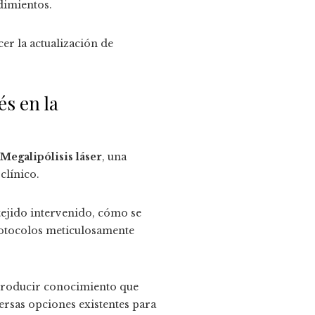
dimientos.
er la actualización de
és en la
Megalipólisis láser
, una
clínico.
tejido intervenido, cómo se
rotocolos meticulosamente
e producir conocimiento que
versas opciones existentes para