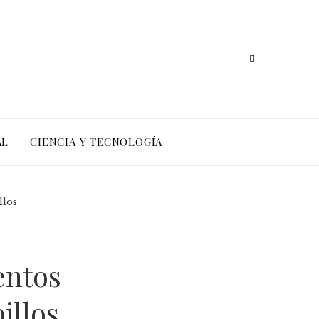
AL
CIENCIA Y TECNOLOGÍA
llos
entos
illos