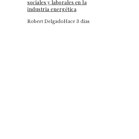
sociales y laborales en la
industria energética
Robert Delgado
Hace 3 días
Tendencias
Las operaciones corporativas más costosas y su
impacto global
Iniciativas de responsabilidad social corporativ
que transforman la movilidad en Bélgica
Marcos normativos que garantizan transparenci
la RSE chilena
Categorías
Ciencia y tecnología
Cultura y ocio
Inversiones y negocios