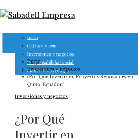
Inicio
Cultura y ocio
Inversiones y negocios
Inicio
Responsabilidad social
Inversiones y negocios
Ciencia y tecnología
¿Por Qué Invertir en Proyectos Renovables en
Quito, Ecuador?
Inversiones y negocios
¿Por Qué
Invertir en