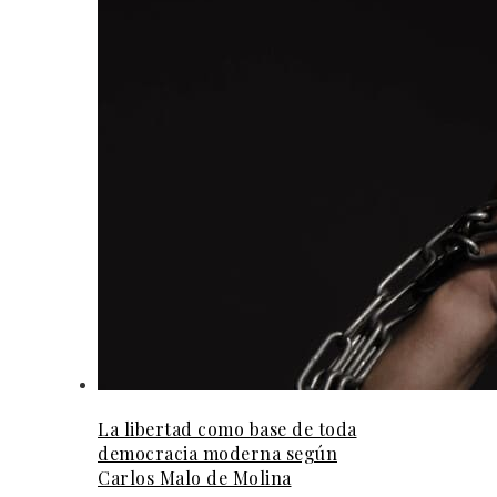
La libertad como base de toda
democracia moderna según
Carlos Malo de Molina