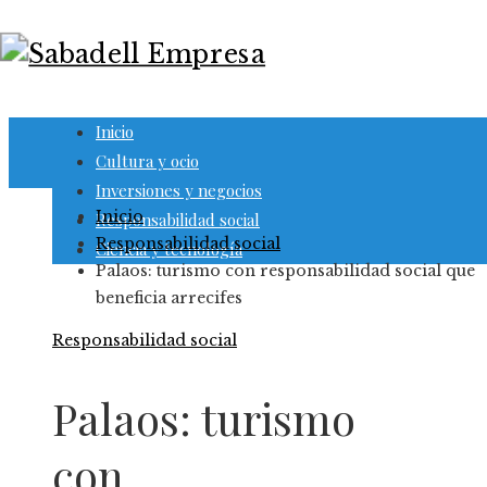
Inicio
Cultura y ocio
Inversiones y negocios
Inicio
Responsabilidad social
Responsabilidad social
Ciencia y tecnología
Palaos: turismo con responsabilidad social que
beneficia arrecifes
Responsabilidad social
Palaos: turismo
con