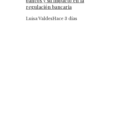
bancos y su impacto en la
regulación bancaria
Luisa Valdes
Hace 3 días
Tendencias
Cómo Argelia puede reducir su dependencia de
hidrocarburos mediante la diversificación
económica
El papel de los desastres industriales en la evolu
de la regulación ambiental
Trinidad y Tobago: desafíos sociales y laborales
la industria energética
Categorías
Ciencia y tecnología
Cultura y ocio