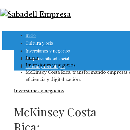
Inicio
Cultura y ocio
Inversiones y negocios
Inicio
Responsabilidad social
Inversiones y negocios
Ciencia y tecnología
McKinsey Costa Rica: transformando empresas 
eficiencia y digitalización.
Inversiones y negocios
McKinsey Costa
Rica: