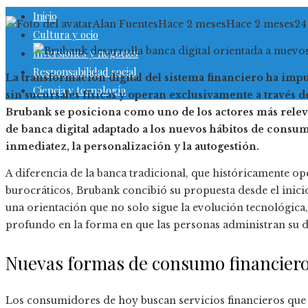
Inicio
Alan Fuentes
Hace 2 meses
Hace 2 meses
24
Cultura y ocio
Inversiones y negocios
Responsabilidad social
La transformación digital del sistema financiero ha imp
Ciencia y tecnología
sin sucursales físicas y operan exclusivamente a través d
Brubank se posiciona como uno de los actores más relev
de banca digital adaptado a los nuevos hábitos de consum
inmediatez, la personalización y la autogestión.
A diferencia de la banca tradicional, que históricamente op
burocráticos, Brubank concibió su propuesta desde el inicio
una orientación que no solo sigue la evolución tecnológica
profundo en la forma en que las personas administran su d
Nuevas formas de consumo financier
Los consumidores de hoy buscan servicios financieros que 