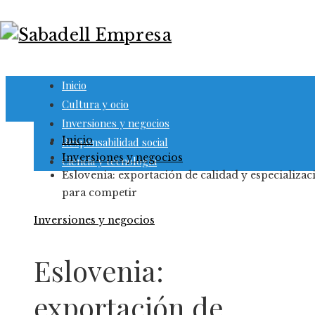
Inicio
Cultura y ocio
Inversiones y negocios
Inicio
Responsabilidad social
Inversiones y negocios
Ciencia y tecnología
Eslovenia: exportación de calidad y especializac
para competir
Inversiones y negocios
Eslovenia:
exportación de