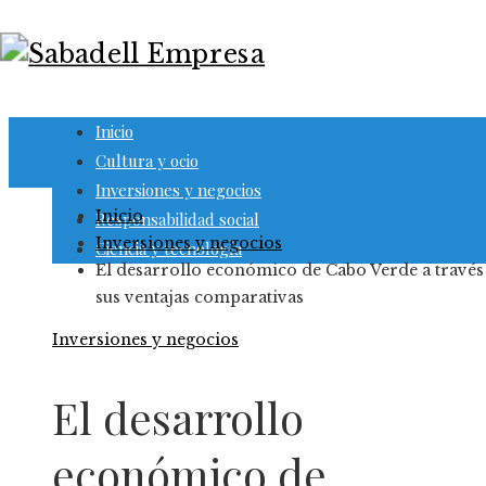
Inicio
Cultura y ocio
Inversiones y negocios
Inicio
Responsabilidad social
Inversiones y negocios
Ciencia y tecnología
El desarrollo económico de Cabo Verde a través
sus ventajas comparativas
Inversiones y negocios
El desarrollo
económico de