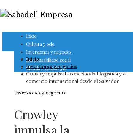
Inicio
Cultura y ocio
Inversiones y negocios
Inicio
Responsabilidad social
Inversiones y negocios
Ciencia y tecnología
Crowley impulsa la conectividad logística y el
comercio internacional desde El Salvador
Inversiones y negocios
Crowley
impulsa la