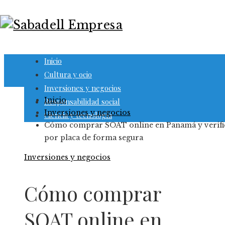
Inicio
Cultura y ocio
Inversiones y negocios
Inicio
Responsabilidad social
Inversiones y negocios
Ciencia y tecnología
Cómo comprar SOAT online en Panamá y verifi
por placa de forma segura
Inversiones y negocios
Cómo comprar
SOAT online en