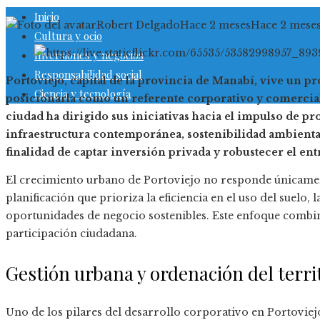
Inicio
Robert Delgado
Hace 2 meses
Hace 2 mese
Cultura y ocio
Inversiones y negocios
Responsabilidad social
Portoviejo, capital de la provincia de Manabí, vive un p
Ciencia y tecnología
posicionarla como un referente corporativo y comercial 
ciudad ha dirigido sus iniciativas hacia el impulso de 
infraestructura contemporánea, sostenibilidad ambien
finalidad de captar inversión privada y robustecer el en
El crecimiento urbano de Portoviejo no responde únicamente
planificación que prioriza la eficiencia en el uso del suelo,
oportunidades de negocio sostenibles. Este enfoque combina
participación ciudadana.
Gestión urbana y ordenación del terri
Uno de los pilares del desarrollo corporativo en Portoviejo